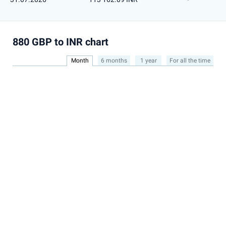
880 GBP to INR chart
Month
6 months
1 year
For all the time