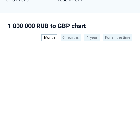
1 000 000 RUB to GBP chart
Month
6 months
1 year
For all the time