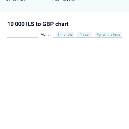
10 000 ILS to GBP chart
Month
6 months
1 year
For all the time